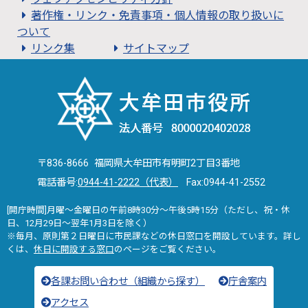
著作権・リンク・免責事項・個人情報の取り扱いに
ついて
リンク集
サイトマップ
〒836-8666 福岡県大牟田市有明町2丁目3番地
電話番号:
0944-41-2222（代表）
Fax:0944-41-2552
[開庁時間]月曜～金曜日の午前8時30分～午後5時15分（ただし、祝・休
日、12月29日～翌年1月3日を除く）
※毎月、原則第２日曜日に市民課などの休日窓口を開設しています。詳し
くは、
休日に開設する窓口
のページをご覧ください。
各課お問い合わせ（組織から探す）
庁舎案内
アクセス