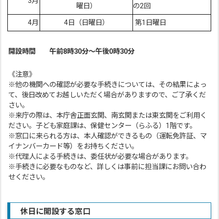
3月
曜日）
の2回
4月
4日（日曜日）
第1日曜日
開設時間
午前8時30分～午後0時30分
《注意》
※他の機関への確認が必要な手続きについては、その結果によっ
て、後日改めてお越しいただく場合がありますので、ご了承くだ
さい。
※来庁の際は、本庁舎正面玄関、南玄関または東玄関をご利用く
ださい。子ども家庭課は、保健センター（らふる）1階です。
※窓口に来られる方は、本人確認ができるもの（運転免許証、マ
イナンバーカード等）をお持ちください。
※代理人による手続きは、委任状が必要な場合があります。
※手続きに必要なものなど、詳しくは事前に担当課にお問い合わ
せください。
休日に
開設する窓口