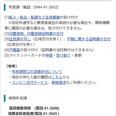
市民課（電話：0944-41-2602）
(1)
転入・転出・転居など住民異動
の受け付け
※校区外通学など教育委員会の承認が必要な場合や、関係機関
等に確認が必要な場合は、受け付けできません。
(2)
印鑑登録、印鑑登録証明書の交付
(3)
住民票の写し
（広域交付を除く）、
戸籍に関する証明書の交付
（広域交付を除く）
(4)
戸籍届
の受け付け（証明書の当日発行はできません）
(5)マイナンバーカードの
申請
・
受け取り
・更新
（参考）
・
市民課窓口の混雑状況について
・現在の待ち人数の確認は
こちら
から
・
コンビニ交付サービス
、
郵便請求
もご利用ください。
保険年金課
国民健康保険 (電話:41-2606)
後期高齢者医療(電話:41-2665
)