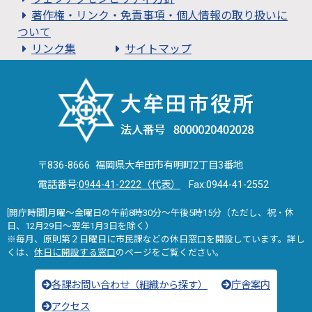
著作権・リンク・免責事項・個人情報の取り扱いに
ついて
リンク集
サイトマップ
〒836-8666 福岡県大牟田市有明町2丁目3番地
電話番号:
0944-41-2222（代表）
Fax:0944-41-2552
[開庁時間]月曜～金曜日の午前8時30分～午後5時15分（ただし、祝・休
日、12月29日～翌年1月3日を除く）
※毎月、原則第２日曜日に市民課などの休日窓口を開設しています。詳し
くは、
休日に開設する窓口
のページをご覧ください。
各課お問い合わせ（組織から探す）
庁舎案内
アクセス