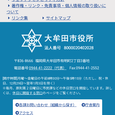
著作権・リンク・免責事項・個人情報の取り扱いに
ついて
リンク集
サイトマップ
〒836-8666 福岡県大牟田市有明町2丁目3番地
電話番号:
0944-41-2222（代表）
Fax:0944-41-2552
[開庁時間]月曜～金曜日の午前8時30分～午後5時15分（ただし、祝・休
日、12月29日～翌年1月3日を除く）
※毎月、原則第２日曜日に市民課などの休日窓口を開設しています。詳し
くは、
休日に開設する窓口
のページをご覧ください。
各課お問い合わせ（組織から探す）
庁舎案内
アクセス