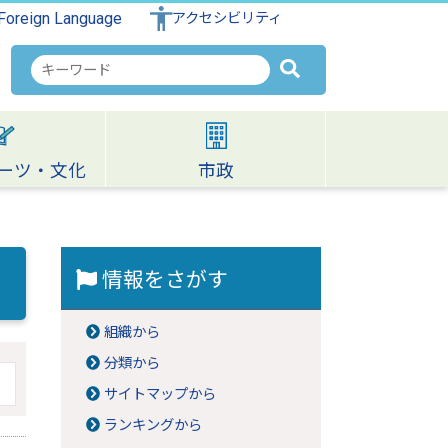
Foreign Language
アクセシビリティ
検
索
キ
ー
ワ
ーツ・文化
市政
ー
ド
情報をさがす
組織から
分類から
サイトマップから
ランキングから