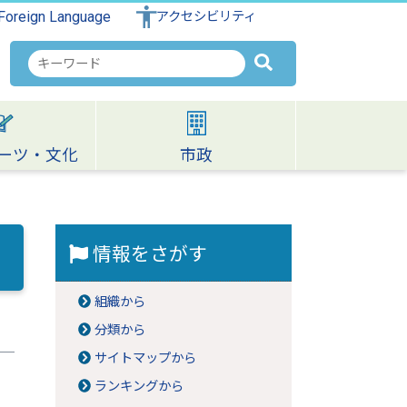
Foreign Language
アクセシビリティ
検
索
キ
ー
ワ
ーツ・文化
市政
ー
ド
情報をさがす
組織から
分類から
サイトマップから
ランキングから