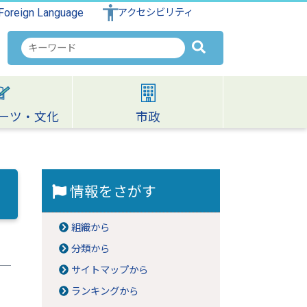
Foreign Language
アクセシビリティ
検
索
キ
ー
ワ
ーツ・文化
市政
ー
ド
情報をさがす
組織から
分類から
サイトマップから
ランキングから