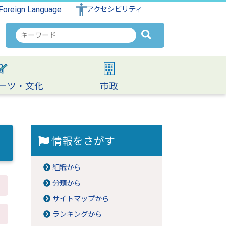
Foreign Language
アクセシビリティ
検
索
キ
ー
ワ
ーツ・文化
市政
ー
ド
情報をさがす
組織から
分類から
サイトマップから
ランキングから