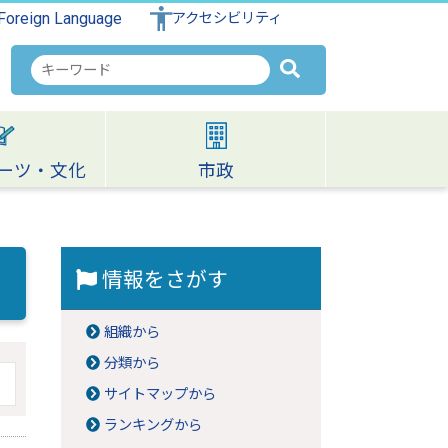
Foreign Language
アクセシビリティ
検
索
キ
ー
ワ
ーツ・文化
市政
ー
ド
情報をさがす
組織から
分類から
サイトマップから
ランキングから