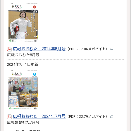
広報おおむた 2024年8月号
（PDF：17.06メガバイト）
広報おおむた8月号
2024年7月1日更新
広報おおむた 2024年7月号
（PDF：22.79メガバイト）
広報おおむた7月号