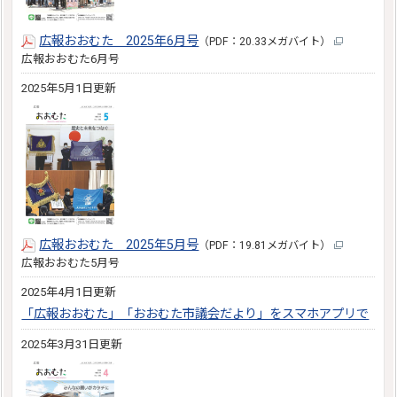
広報おおむた 2025年6月号
（PDF：20.33メガバイト）
広報おおむた6月号
2025年5月1日更新
広報おおむた 2025年5月号
（PDF：19.81メガバイト）
広報おおむた5月号
2025年4月1日更新
「広報おおむた」「おおむた市議会だより」をスマホアプリで
2025年3月31日更新