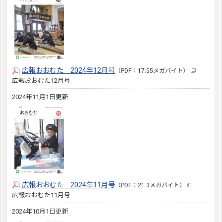
広報おおむた 2024年12月号
（PDF：17.55メガバイト）
広報おおむた12月号
2024年11月1日更新
広報おおむた 2024年11月号
（PDF：21.3メガバイト）
広報おおむた11月号
2024年10月1日更新