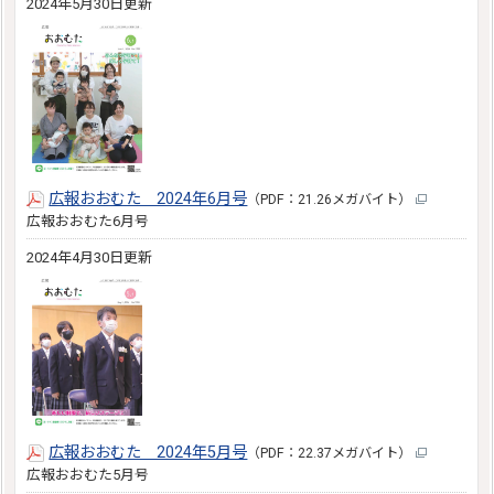
2024年5月30日更新
広報おおむた 2024年6月号
（PDF：21.26メガバイト）
広報おおむた6月号
2024年4月30日更新
広報おおむた 2024年5月号
（PDF：22.37メガバイト）
広報おおむた5月号