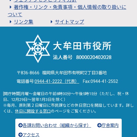
著作権・リンク・免責事項・個人情報の取り扱いに
ついて
リンク集
サイトマップ
〒836-8666 福岡県大牟田市有明町2丁目3番地
電話番号:
0944-41-2222（代表）
Fax:0944-41-2552
[開庁時間]月曜～金曜日の午前8時30分～午後5時15分（ただし、祝・休
日、12月29日～翌年1月3日を除く）
※毎月、原則第２日曜日に市民課などの休日窓口を開設しています。詳し
くは、
休日に開設する窓口
のページをご覧ください。
各課お問い合わせ（組織から探す）
庁舎案内
アクセス