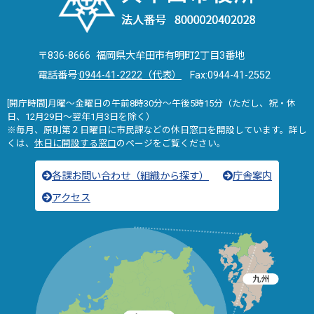
〒836-8666 福岡県大牟田市有明町2丁目3番地
電話番号:
0944-41-2222（代表）
Fax:0944-41-2552
[開庁時間]月曜～金曜日の午前8時30分～午後5時15分（ただし、祝・休
日、12月29日～翌年1月3日を除く）
※毎月、原則第２日曜日に市民課などの休日窓口を開設しています。詳し
くは、
休日に開設する窓口
のページをご覧ください。
各課お問い合わせ（組織から探す）
庁舎案内
アクセス