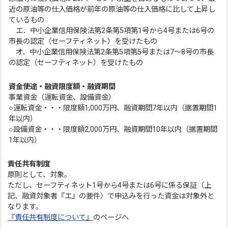
近の原油等の仕入価格が前年の原油等の仕入価格に比して上昇し
ているもの
エ．中小企業信用保険法第2条第5項第1号から4号または6号の
市長の認定（セーフティネット）を受けたもの
オ．中小企業信用保険法第2条第5項第5号または7～8号の市長
の認定（セーフティネット）を受けたもの
資金使途・融資限度額・融資期間
事業資金（運転資金、設備資金）
○運転資金・・・限度額1,000万円、融資期間7年以内（据置期間1
年以内）
○設備資金・・・限度額2,000万円、融資期間10年以内（据置期間
1年以内）
責任共有制度
原則として、対象。
ただし、セーフティネット1号から4号または6号に係る保証（上
記、融資対象者『エ』の要件）で申込みを行った資金は対象外と
なります。
『責任共有制度について』
のページへ