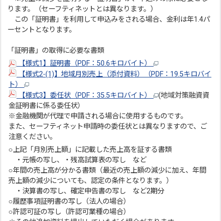
ります。（セーフティネットとは異なります。）
この「証明書」を利用して申込みをされる場合、金利は年1.4パ
ーセントとなります。
「証明書」の取得に必要な書類
【様式1】証明書（PDF：50.6キロバイト）
【様式2-(1)】地域月別売上（添付資料）（PDF：19.5キロバイ
ト）
【様式3】委任状（PDF：35.5キロバイト）
(地域対策融資資
金証明書に係る委任状）
※金融機関が代理で申請される場合に使用するものです。
また、セーフティネット申請時の委任状とは異なりますので、ご
注意ください。
○上記「月別売上額」に記載した売上高を証する書類
・元帳の写し、・残高試算表の写し など
○年間の売上高が分かる書類（最近の売上額の減少に加え、年間
売上額の減少についても、認定の条件となります。）
・決算書の写し、確定申告書の写し など2期分
○履歴事項証明書の写し（法人の場合）
○許認可証の写し（許認可業種の場合）