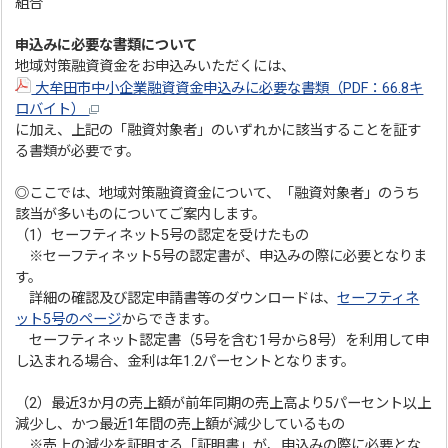
組合
申込みに必要な書類について
地域対策融資資金をお申込みいただくには、
大牟田市中小企業融資資金申込みに必要な書類（PDF：66.8キ
ロバイト）
に加え、上記の「融資対象者」のいずれかに該当することを証す
る書類が必要です。
◎ここでは、地域対策融資資金について、「融資対象者」のうち
該当が多いものについてご案内します。
（1）セーフティネット5号の認定を受けたもの
※セーフティネット5号の認定書が、申込みの際に必要となりま
す。
詳細の確認及び認定申請書等のダウンロードは、
セーフティネ
ット5号のページ
からできます。
セーフティネット認定書（5号を含む1号から8号）を利用して申
し込まれる場合、金利は年1.2パーセントとなります。
（2）最近3か月の売上額が前年同期の売上高より5パーセント以上
減少し、かつ最近1年間の売上額が減少しているもの
※売上の減少を証明する「証明書」が、申込みの際に必要とな