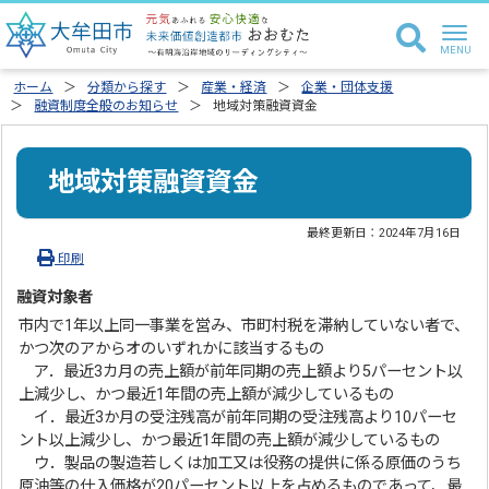
ホーム
分類から探す
産業・経済
企業・団体支援
融資制度全般のお知らせ
地域対策融資資金
地域対策融資資金
最終更新日：
2024年7月16日
印刷
融資対象者
市内で1年以上同一事業を営み、市町村税を滞納していない者で、
かつ次のアからオのいずれかに該当するもの
ア．最近3カ月の売上額が前年同期の売上額より5パーセント以
上減少し、かつ最近1年間の売上額が減少しているもの
イ．最近3か月の受注残高が前年同期の受注残高より10パーセ
ント以上減少し、かつ最近1年間の売上額が減少しているもの
ウ．製品の製造若しくは加工又は役務の提供に係る原価のうち
原油等の仕入価格が20パーセント以上を占めるものであって、最