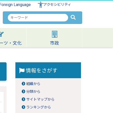
Foreign Language
アクセシビリティ
検
索
キ
ー
ワ
ーツ・文化
市政
ー
ド
情報をさがす
組織から
分類から
サイトマップから
ランキングから