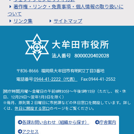
著作権・リンク・免責事項・個人情報の取り扱いに
ついて
リンク集
サイトマップ
〒836-8666 福岡県大牟田市有明町2丁目3番地
電話番号:
0944-41-2222（代表）
Fax:0944-41-2552
[開庁時間]月曜～金曜日の午前8時30分～午後5時15分（ただし、祝・休
日、12月29日～翌年1月3日を除く）
※毎月、原則第２日曜日に市民課などの休日窓口を開設しています。詳し
くは、
休日に開設する窓口
のページをご覧ください。
各課お問い合わせ（組織から探す）
庁舎案内
アクセス