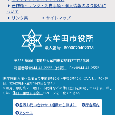
著作権・リンク・免責事項・個人情報の取り扱いに
ついて
リンク集
サイトマップ
〒836-8666 福岡県大牟田市有明町2丁目3番地
電話番号:
0944-41-2222（代表）
Fax:0944-41-2552
[開庁時間]月曜～金曜日の午前8時30分～午後5時15分（ただし、祝・休
日、12月29日～翌年1月3日を除く）
※毎月、原則第２日曜日に市民課などの休日窓口を開設しています。詳し
くは、
休日に開設する窓口
のページをご覧ください。
各課お問い合わせ（組織から探す）
庁舎案内
アクセス