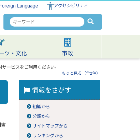
Foreign Language
アクセシビリティ
検
索
キ
ー
ワ
ーツ・文化
市政
ー
ド
付サービスをご利用ください。
もっと見る（全2件）
情報をさがす
組織から
分類から
明書
サイトマップから
ランキングから