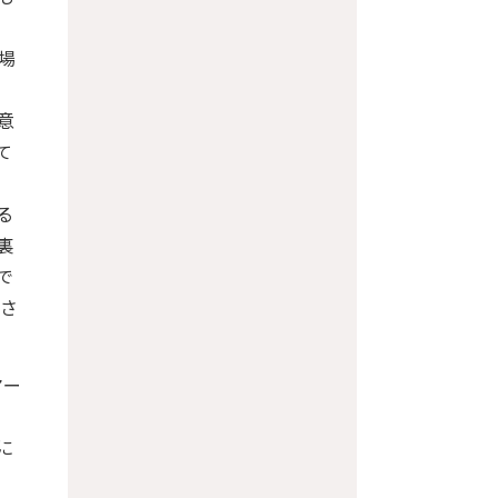
場
意
て
る
裏
で
示さ
マー
に