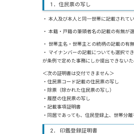
1．住民票の写し
・ 本人及び本人と同一世帯に記載されて
・ 本籍・戸籍の筆頭者名の記載の有無が
・ 世帯主名・世帯主との続柄の記載の有
・ マイナンバーの記載についても選択で
が条例で定めた事務にしか提出できないた
＜次の証明書は交付できません＞
・住民票コード記載の住民票の写し
・除票（除かれた住民票の写し）
・履歴の住民票の写し
・記載事項証明書
・同居であっても、住民登録上、世帯分離
2． 印鑑登録証明書