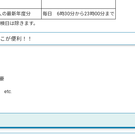
人の最新年度分
毎日 6時30分から23時00分まで
点検日は除きます。
ここが便利！！
要
tc.