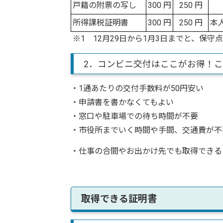
戸籍の附票の写し
300 円
250 円
所得課税証明書
300 円
250 円
本
※1 12月29日から1月3日までと、保守
2．コンビニ交付はここがお得！
・1通あたりの交付手数料が50円安い
・申請書を書かなくてもよい
・窓口や駐車場での待ち時間が不要
・市役所までいく時間や手間、交通費が不
・仕事の合間やお出かけ先でも取得できる e
取得できる証明書