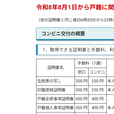
令和8年8月1日から戸籍に
（他の証明書と同じ毎日6時30分から23
コンビニ交付の概要
1．取得できる証明書と手数料、
手数料（1通）
証明書名
窓口
コンビニ
住民票の写し
300 円
250 円
本
印鑑登録証明書
300 円
250 円
本
戸籍全部事項証明書
450 円
400 円
戸籍個人事項証明書
450 円
400 円
本