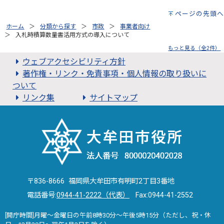
ページの先頭へ
ホーム
分類から探す
市政
事業者向け
入札時積算数量書活用方式の導入について
もっと見る（全2件）
ウェブアクセシビリティ方針
著作権・リンク・免責事項・個人情報の取り扱いに
ついて
リンク集
サイトマップ
〒836-8666 福岡県大牟田市有明町2丁目3番地
電話番号:
0944-41-2222（代表）
Fax:0944-41-2552
[開庁時間]月曜～金曜日の午前8時30分～午後5時15分（ただし、祝・休