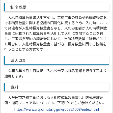
制度概要
入札時積算数量書活用方式は、営繕工事の請負契約締結後にお
ける積算数量に関する協議の円滑化に資するため、入札時におい
て発注者が入札時積算数量書を示し、入札参加者が入札時積算数
量書に記載された積算数量を活用して入札に参加することを通
じ、工事請負契約の締結後において、当該積算数量に疑義が生じ
た場合に、入札時積算数量書に基づき、積算数量に関する協議を
行うこととする方式です。
導入時期
令和８年４月１日以降に入札公告又は指名通知を行う工事より
適用します。
資料
大牟田市営繕工事における入札時積算数量書活用方式実施要
領・運用マニュアルについては、下記URLからご参照ください。
https://www.city.omuta.lg.jp/kiji00321008/index.html