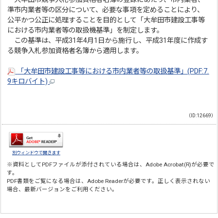
準市内業者等の区分について、必要な事項を定めることにより、
公平かつ公正に処理することを目的として「大牟田市建設工事等
における市内業者等の取扱機基準」を制定します。
この基準は、平成31年4月1日から施行し、平成31年度に作成す
る競争入札参加資格者名簿から適用します。
「大牟田市建設工事等における市内業者等の取扱基準」(PDF:7.
9キロバイト)
（ID:12669）
別ウィンドウで開きます
※資料としてPDFファイルが添付されている場合は、
Adobe Acrobat(R)
が必要で
す。
PDF書類をご覧になる場合は、
Adobe Reader
が必要です。正しく表示されない
場合、最新バージョンをご利用ください。