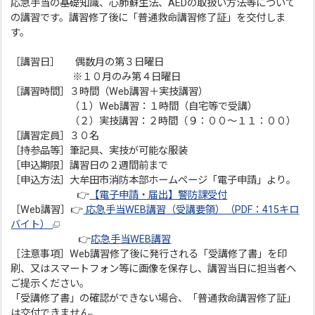
応急手当の基礎知識、心肺蘇生法、AEDの取扱い方法等について
の講習です。講習修了後に「普通救命講習修了証」を交付しま
す。
［講習日］ 偶数月の第３日曜日
※１０月のみ第４日曜日
［講習時間］３時間（Web講習＋実技講習）
（１）Web講習：１時間（自宅等で受講）
（２）実技講習：２時間（９：００～１１：００）
［講習定員］３０名
［持参品等］筆記具、実技が可能な服装
［申込期限］講習日の２週間前まで
［申込方法］大牟田市消防本部ホームページ「電子申請」より。
👉
【電子申請・届出】警防課受付
［Web講習］👉
応急手当WEB講習（受講要領）（PDF：415キロ
バイト）
👉
応急手当WEB講習
［注意事項］Web講習修了後に発行される「受講修了書」を印
刷、又はスマートフォン等に画像を保存し、講習当日に担当者へ
ご提示ください。
「受講修了書」の確認ができない場合、「普通救命講習修了証」
は交付できません。