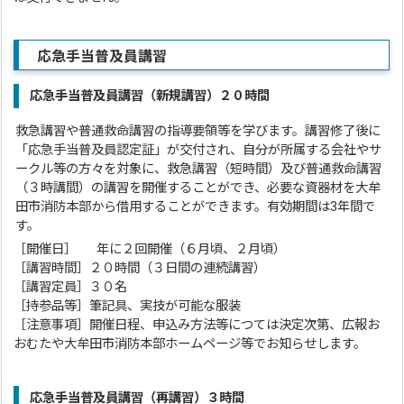
応急手当普及員講習
応急手当普及員講習（新規講習）２０時間
救急講習や普通救命講習の指導要領等を学びます。講習修了後に
「応急手当普及員認定証」が交付され、自分が所属する会社やサ
ークル等の方々を対象に、救急講習（短時間）及び普通救命講習
（３時講間）の講習を開催することができ、必要な資器材を大牟
田市消防本部から借用することができます。有効期間は3年間で
す。
［開催日］ 年に２回開催（６月頃、２月頃）
［講習時間］２０時間（３日間の連続講習）
［講習定員］３０名
［持参品等］筆記具、実技が可能な服装
［注意事項］開催日程、申込み方法等につては決定次第、広報お
おむたや大牟田市消防本部ホームページ等でお知らせします。
応急手当普及員講習（再講習）３時間