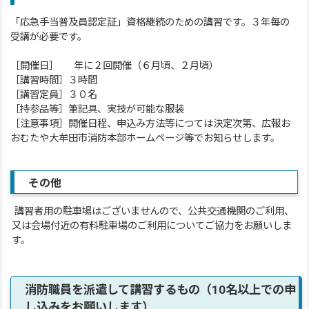
「応急手当普及員認定証」資格継続のための講習です。３年毎の
受講が必要です。
［開催日］ 年に２回開催（６月頃、２月頃）
［講習時間］３時間
［講習定員］３０名
［持参品等］筆記具、実技が可能な服装
［注意事項］開催日程、申込み方法等につては決定次第、広報お
おむたや大牟田市消防本部ホームページ等でお知らせします。
その他
講習者用の駐車場はございませんので、公共交通機関のご利用、
又は会場付近の有料駐車場のご利用についてご協力をお願いしま
す。
消防職員を派遣して講習するもの（10名以上での申
し込みをお願いします）