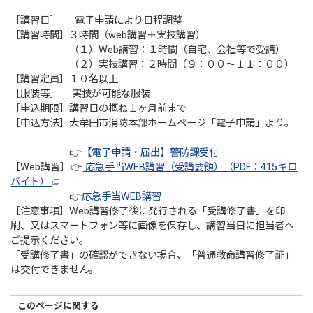
［講習日］ 電子申請により日程調整
［講習時間］３時間（web講習＋実技講習）
（１）Web講習：１時間（自宅、会社等で受講）
（２）実技講習：２時間（９：００～１１：００）
［講習定員］１０名以上
［服装等］ 実技が可能な服装
［申込期限］講習日の概ね１ヶ月前まで
［申込方法］大牟田市消防本部ホームページ「電子申請」より。
👉
【電子申請・届出】警防課受付
［Web講習］👉
応急手当WEB講習（受講要領）（PDF：415キロ
バイト）
👉
応急手当WEB講習
［注意事項］Web講習修了後に発行される「受講修了書」を印
刷、又はスマートフォン等に画像を保存し、講習当日に担当者へ
ご提示ください。
「受講修了書」の確認ができない場合、「普通救命講習修了証」
は交付できません。
このページに関する