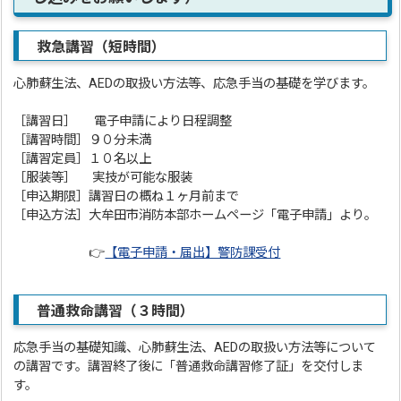
救急講習（短時間）
心肺蘇生法、AEDの取扱い方法等、応急手当の基礎を学びます。
［講習日］ 電子申請により日程調整
［講習時間］９０分未満
［講習定員］１０名以上
［服装等］ 実技が可能な服装
［申込期限］講習日の概ね１ヶ月前まで
［申込方法］大牟田市消防本部ホームページ「電子申請」より。
👉
【電子申請・届出】警防課受付
普通救命講習（３時間）
応急手当の基礎知識、心肺蘇生法、AEDの取扱い方法等について
の講習です。講習終了後に「普通救命講習修了証」を交付しま
す。