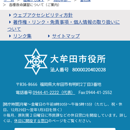
ホーム
組織から探す
消防本部
警防課
各種救命講習について（ご案内）
ウェブアクセシビリティ方針
著作権・リンク・免責事項・個人情報の取り扱いに
ついて
リンク集
サイトマップ
〒836-8666 福岡県大牟田市有明町2丁目3番地
電話番号:
0944-41-2222（代表）
Fax:0944-41-2552
[開庁時間]月曜～金曜日の午前8時30分～午後5時15分（ただし、祝・休
日、12月29日～翌年1月3日を除く）
※毎月、原則第２日曜日に市民課などの休日窓口を開設しています。詳し
くは、
休日に開設する窓口
のページをご覧ください。