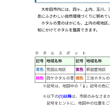
大牟田市内には、四ヶ、上内、玉川、三
息にふさわしい自然環境づくりに努めて
ホタルの里のほかにも、上内の椛地区、
旬にかけてホタルを鑑賞できます。
ホ タ ル ス ポ ッ ト
記号
地域名称
記号
地域名称
青色
荒田比地区
紫色
釈迦堂地区
桃色
四ケホタルの里
橙色
三池ホタルの
※記号は、地図中の「
↓
」記号の色に
※以下の
(1)以降
は、市民のみなさま
記号をヒントに、地図中の位置をご