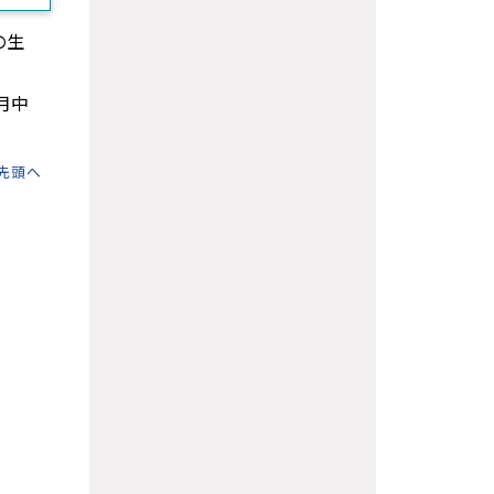
の生
月中
先頭へ