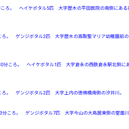
0時ころ。 ヘイケボタル5匹 大字歴木の平田医院の南側にある
0時ころ。 ゲンジボタル2匹 大字歴木の高取聖マリア幼稚園前
1時30分ころ。 ヘイケボタル1匹 大字倉永の西鉄倉永駅北側に
時ころ。 ゲンジボタル2匹 大字上内の徳佛橋南側の汐井川。
時13分ころ。 ゲンジボタル7匹 大字今山の大鳥居東側の堂面