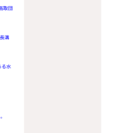
高取団
の長溝
ある水
川。