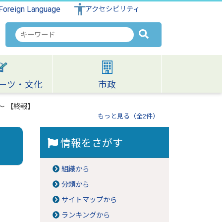
Foreign Language
アクセシビリティ
検
索
キ
ー
ワ
ーツ・文化
市政
ー
ド
～ 【終報】
もっと見る（全2件）
情報をさがす
組織から
分類から
サイトマップから
ランキングから