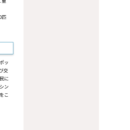
と重
0匹
ポッ
び交
民に
シン
をこ