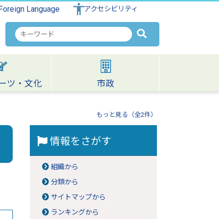
Foreign Language
アクセシビリティ
検
索
キ
ー
ワ
ーツ・文化
市政
ー
ド
もっと見る（全2件）
情報をさがす
組織から
分類から
サイトマップから
ランキングから