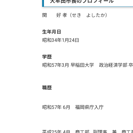
大牟田市長のプロフィール
関 好 孝（せき よしたか）
生年月日
昭和34年1月24日
学歴
昭和57年3月 早稲田大学 政治経済学部 
職歴
昭和57年 6月 福岡県庁入庁
平成25年 4月 商工部 副理事 兼 商工