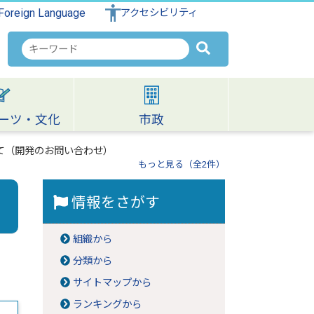
Foreign Language
アクセシビリティ
検
索
キ
ー
ワ
ーツ・文化
市政
ー
ド
て（開発のお問い合わせ）
もっと見る（全2件）
情報をさがす
組織から
分類から
サイトマップから
ランキングから