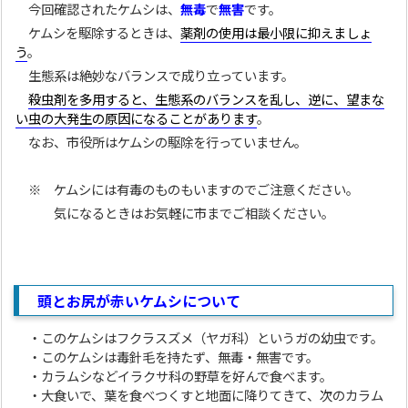
今回確認されたケムシは、
無毒
で
無害
です。
ケムシを駆除するときは、
薬剤の使用は最小限に抑えましょ
う
。
生態系は絶妙なバランスで成り立っています。
殺虫剤を多用すると、生態系のバランスを乱し、逆に、望まな
い虫の大発生の原因になることがあります
。
なお、市役所はケムシの駆除を行っていません。
※ ケムシには有毒のものもいますのでご注意ください。
気になるときはお気軽に市までご相談ください。
頭とお尻が赤いケムシについて
・このケムシはフクラスズメ（ヤガ科）というガの幼虫です。
・このケムシは毒針毛を持たず、無毒・無害です。
・カラムシなどイラクサ科の野草を好んで食べます。
・大食いで、葉を食べつくすと地面に降りてきて、次のカラム