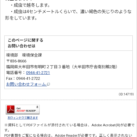
・成虫で越冬します。
・成虫は4センチメートルくらいで、濃い褐色の矢じりのような
形をしています。
このページに関する
お問い合わせは
環境部 環境保全課
〒836-8666
福岡県大牟田市有明町２丁目３番地（大牟田市庁舎南別館2階）
電話番号：
0944-41-2721
Fax：0944-41-2722
お問い合わせフォーム
（ID:14719）
別ウィンドウで開きます
※資料としてPDFファイルが添付されている場合は、
Adobe Acrobat(R)
が必要で
す。
PDF書類をご覧になる場合は、
Adobe Reader
が必要です。正しく表示されない