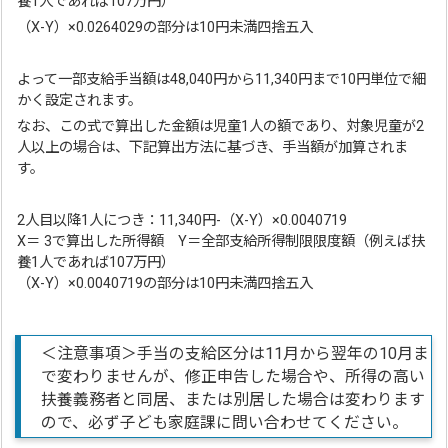
養1人であれば107万円）
（X-Y）×0.0264029の部分は10円未満四捨五入
よって一部支給手当額は48,040円から11,340円まで10円単位で細
かく設定されます。
なお、この式で算出した金額は児童1人の額であり、対象児童が2
人以上の場合は、下記算出方法に基づき、手当額が加算されま
す。
2人目以降1人につき：11,340円-（X-Y）×0.0040719
X＝ 3で算出した所得額 Y＝全部支給所得制限限度額（例えば扶
養1人であれば107万円）
（X-Y）×0.0040719の部分は10円未満四捨五入
＜注意事項＞手当の支給区分は11月から翌年の10月ま
で変わりませんが、修正申告した場合や、所得の高い
扶養義務者と同居、または別居した場合は変わります
ので、必ず子ども家庭課に問い合わせてください。