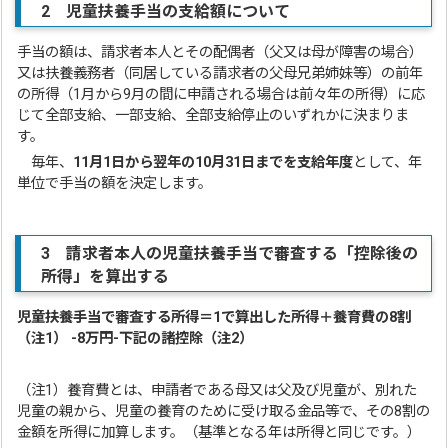
2 児童扶養手当の支給額について
手当の額は、請求者本人とその配偶者（父又は母が障害の場合）
又は扶養義務者（同居している請求者の父母兄弟姉妹等）の前年
の所得（1月から9月の間に申請される場合は前々年の所得）に応
じて全部支給、一部支給、全部支給停止のいずれかに決まりま
す。
毎年、
11月1日から翌年の10月31日までを支給年度
として、年
単位で手当の額を決定します。
3 請求者本人の児童扶養手当で審査する「控除後の
所得」を算出する
児童扶養手当で審査する所得＝1で算出した所得＋養育費の8割
（注1） -8万円-下記の諸控除（注2）
（注1）養育費とは、申請者である母又は父及び児童が、別れた
児童の親から、児童の養育のために受け取る金品等で、その8割の
金額を所得に加算します。（基準となる年は所得と同じです。）