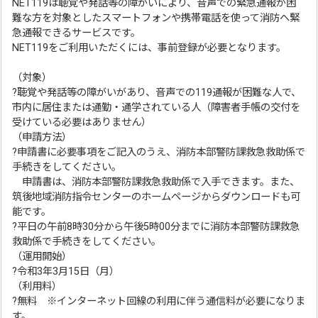
NET119は聴覚や発話等の障がいにより、音声での緊急通報が困
難な方を対象としたスマートフォンや携帯電話を使って消防へ緊
急通報できるサービスです。
NET119をご利用いただくには、事前登録が必要となります。
（対象）
?聴覚や発話等の障がいがあり、音声での119通報が困難な人で、
市内に居住または通勤・通学されている人（障害者手帳の交付を
受けている必要はありません）
（申請方法）
?申請書に必要事項をご記入のうえ、消防本部警防課救急救助係で
手続きをしてください。
申請書は、消防本部警防課救急救助係で入手できます。また、
筑後地域消防指令センターのホームページからダウンロードも可
能です。
?平日の午前8時30分から午後5時00分までに消防本部警防課救急
救助係で手続きをしてください。
（運用開始）
?令和3年3月15日（月）
（利用料）
?無料 ※インターネット回線の利用に伴う通信料が必要になりま
す。