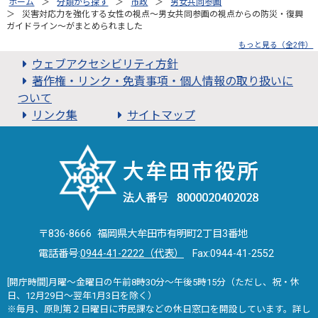
ホーム
分類から探す
市政
男女共同参画
災害対応力を強化する女性の視点～男女共同参画の視点からの防災・復興
ガイドライン～がまとめられました
もっと見る（全2件）
ウェブアクセシビリティ方針
著作権・リンク・免責事項・個人情報の取り扱いに
ついて
リンク集
サイトマップ
〒836-8666 福岡県大牟田市有明町2丁目3番地
電話番号:
0944-41-2222（代表）
Fax:0944-41-2552
[開庁時間]月曜～金曜日の午前8時30分～午後5時15分（ただし、祝・休
日、12月29日～翌年1月3日を除く）
※毎月、原則第２日曜日に市民課などの休日窓口を開設しています。詳し