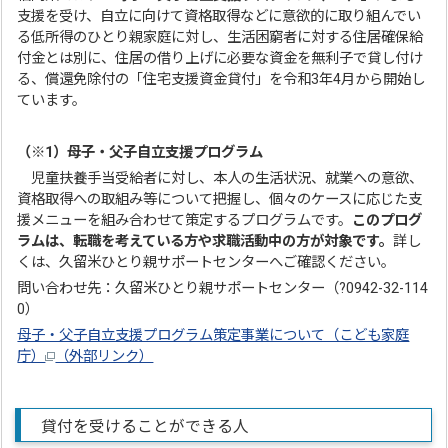
支援を受け、自立に向けて資格取得などに意欲的に取り組んでい
る低所得のひとり親家庭に対し、生活困窮者に対する住居確保給
付金とは別に、住居の借り上げに必要な資金を無利子で貸し付け
る、償還免除付の「住宅支援資金貸付」を令和3年4月から開始し
ています。
（※1）母子・父子自立支援プログラム
児童扶養手当受給者に対し、本人の生活状況、就業への意欲、
資格取得への取組み等について把握し、個々のケースに応じた支
援メニューを組み合わせて策定するプログラムです。
このプログ
ラムは、転職を考えている方や求職活動中の方が対象です。
詳し
くは、久留米ひとり親サポートセンターへご確認ください。
問い合わせ先：久留米ひとり親サポートセンター（?0942-32-114
0）
母子・父子自立支援プログラム策定事業について（こども家庭
庁）
（外部リンク）
貸付を受けることができる人