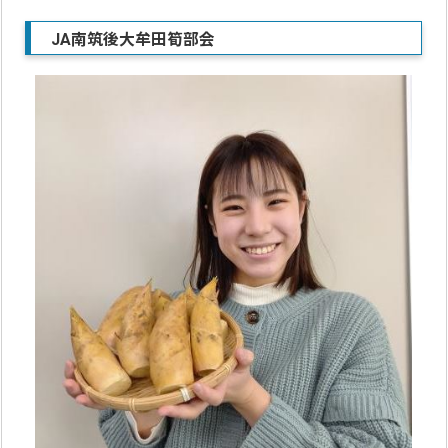
JA南筑後大牟田筍部会