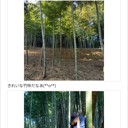
きれいな竹林だなあ(*^o^*)