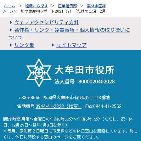
ホーム
組織から探す
産業経済部
農林水産課
ジャー坊の農産物レポート2021（9）「たけのこ編 2月」
ウェブアクセシビリティ方針
著作権・リンク・免責事項・個人情報の取り扱いに
ついて
リンク集
サイトマップ
〒836-8666 福岡県大牟田市有明町2丁目3番地
電話番号:
0944-41-2222（代表）
Fax:0944-41-2552
[開庁時間]月曜～金曜日の午前8時30分～午後5時15分（ただし、祝・休
日、12月29日～翌年1月3日を除く）
※毎月、原則第２日曜日に市民課などの休日窓口を開設しています。詳し
くは、
休日に開設する窓口
のページをご覧ください。