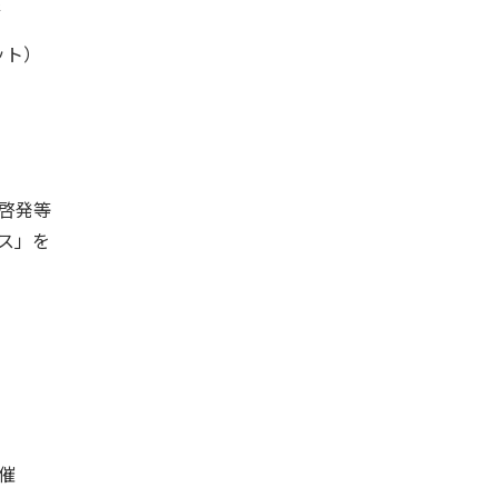
彰
ット）
啓発等
ス」を
）
催