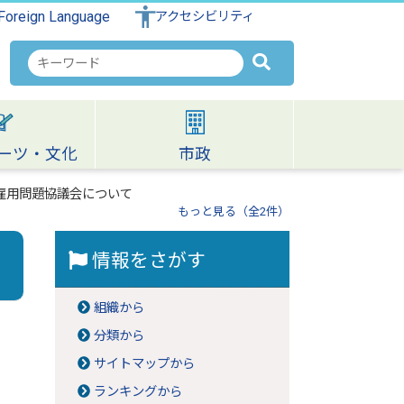
Foreign Language
アクセシビリティ
検
索
キ
ー
ワ
ーツ・文化
市政
ー
ド
雇用問題協議会について
もっと見る（全2件）
情報をさがす
組織から
分類から
サイトマップから
ランキングから