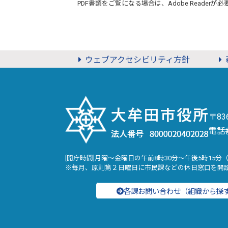
PDF書類をご覧になる場合は、
Adobe Reader
が必
ウェブアクセシビリティ方針
〒8
電話
[開庁時間]月曜～金曜日の午前8時30分～午後5時15分
※毎月、原則第２日曜日に市民課などの休日窓口を開
各課お問い合わせ（組織から探