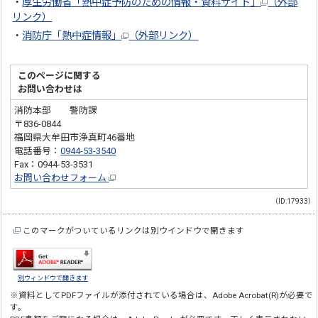
・
厚生労働省「熱中症予防のための情報・資料サイト」
（外部
リンク）
・
消防庁「熱中症情報」
（外部リンク）
このページに関する
お問い合わせは
消防本部 警防課
〒836-0844
福岡県大牟田市浄真町46番地
電話番号：
0944-53-3540
Fax：0944-53-3531
お問い合わせフォーム
（ID:17933）
このマークがついているリンクは別ウインドウで開きます
別ウィンドウで開きます
※資料としてPDFファイルが添付されている場合は、
Adobe Acrobat(R)
が必要で
す。