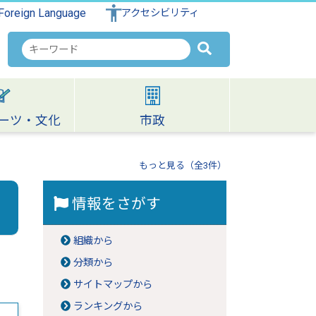
Foreign Language
アクセシビリティ
検
索
キ
ー
ワ
ーツ・文化
市政
ー
ド
もっと見る（全3件）
情報をさがす
組織から
分類から
サイトマップから
ランキングから