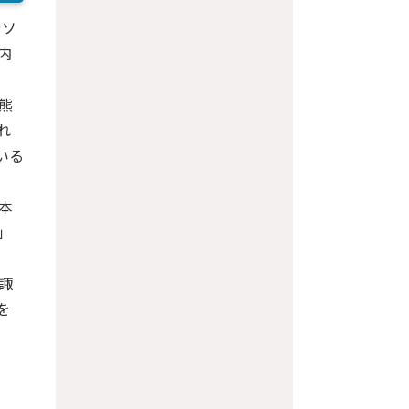
やソ
内
熊
れ
いる
本
」
諏
を