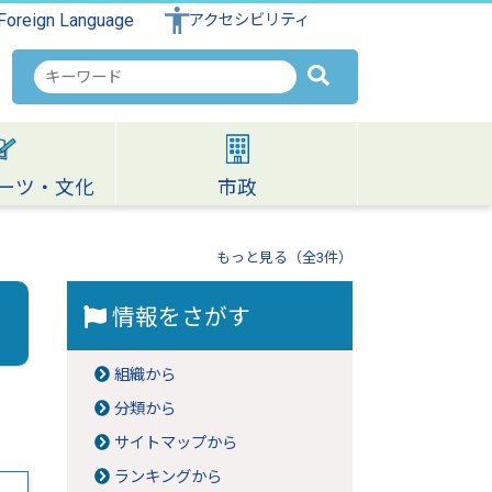
Foreign Language
アクセシビリティ
検
索
キ
ー
ワ
ーツ・文化
市政
ー
ド
もっと見る（全3件）
情報をさがす
組織から
分類から
サイトマップから
ランキングから