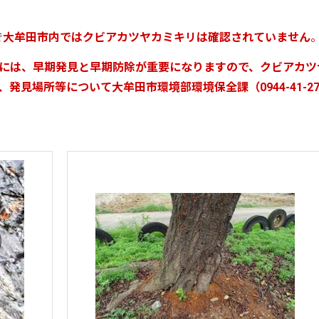
で
大牟田市内では
クビアカツヤカミキリ
は確認されていません
には、早期発見と早期防除が重要になりますので、
クビアカツ
、
発見場所等について大牟田市環境部環境保全課（0944-41-27