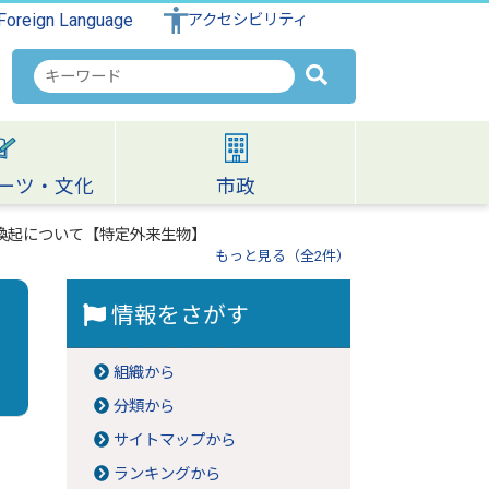
Foreign Language
アクセシビリティ
検
索
キ
ー
ワ
ーツ・文化
市政
ー
ド
喚起について【特定外来生物】
もっと見る（全2件）
情報をさがす
組織から
分類から
サイトマップから
ランキングから