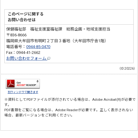
このページに関する
お問い合わせは
保健福祉部 福祉支援室福祉課 総務企画・地域支援担当
〒836-8666
福岡県大牟田市有明町２丁目３番地（大牟田市庁舎1階）
電話番号：
0944-85-0470
Fax：0944-41-2662
お問い合わせフォーム
（ID:20226）
別ウィンドウで開きます
※資料としてPDFファイルが添付されている場合は、
Adobe Acrobat(R)
が必要で
す。
PDF書類をご覧になる場合は、
Adobe Reader
が必要です。正しく表示されない
場合、最新バージョンをご利用ください。