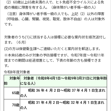
（2）60歳以上65歳未満の人で、ヒト免疫不全ウイルスによる免
疫の機能に障害を有する人。（身体障がい者手帳一級の人）
（注意）身体障がい者手帳一級の人でも、上記（2）以外の障害
（呼吸器、心臓、腎臓、視覚、聴覚、肢体不自由）の人は対象外
です。
対象者のうち(1)に該当する人は接種に必要な案内状を順次送付し
ます。（６月）
(2)の方は保健衛生課へご連絡いただくと案内状を郵送します。
※本来65歳のみが対象の予防接種ですが、令和7年度～令和11年
度までの期間は経過措置として、下表の年齢の方も接種できま
す。
令和8年度対象者
対象年
対象者（令和8年4月1日～令和9年3月31日に対象年齢
齢
になる人）
昭和 36 年 4 月 2 日～昭和 37 年 4 月 1 日生まれ
65歳
の人
昭和 31 年 4 月 2 日～昭和 32 年 4 月 1 日生まれ
70歳
の人