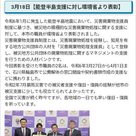
3月18日【能登半島支援に対し環境省より表彰】
令和6年1月に発生した能登半島地震において、災害廃棄物支援員
制度に基づき、被災地の積極的な災害廃棄物処理に関する支援に
対して、本市の職員が環境省より表彰されました。
災害廃棄物支援員制度とは、災害廃棄物処理を経験し、知見を有
する地方公共団体の人材を「災害廃棄物処理支援員」として登録
し、被災地方公共団体の廃棄物処理に関するマネジメントの支援
を行うための人材バンクです。
今回表彰を受けた市職員の2名は、令和6年3月27日から4月1日ま
で、石川県輪島市で公費解体の窓口開設や契約書類作成の支援な
どに携わりました。
令和2年7月豪雨災害での被災者支援や復旧・復興の経験が他市の
被災支援に少しでも役立てられてよかったです。
全国で災害が続く昨今ですが、各地域の一日でも早い復旧・復興
を祈っています。