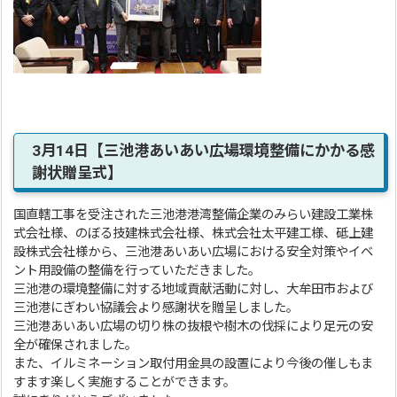
3月14日【三池港あいあい広場環境整備にかかる感
謝状贈呈式】
国直轄工事を受注された三池港港湾整備企業のみらい建設工業株
式会社様、のぼる技建株式会社様、株式会社太平建工様、砥上建
設株式会社様から、三池港あいあい広場における安全対策やイベ
ント用設備の整備を行っていただきました。
三池港の環境整備に対する地域貢献活動に対し、大牟田市および
三池港にぎわい協議会より感謝状を贈呈しました。
三池港あいあい広場の切り株の抜根や樹木の伐採により足元の安
全が確保されました。
また、イルミネーション取付用金具の設置により今後の催しもま
すます楽しく実施することができます。