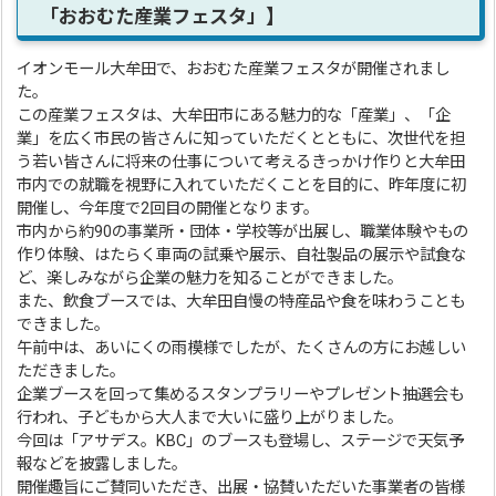
「おおむた産業フェスタ」】
イオンモール大牟田で、おおむた産業フェスタが開催されまし
た。
この産業フェスタは、大牟田市にある魅力的な「産業」、「企
業」を広く市民の皆さんに知っていただくとともに、次世代を担
う若い皆さんに将来の仕事について考えるきっかけ作りと大牟田
市内での就職を視野に入れていただくことを目的に、昨年度に初
開催し、今年度で2回目の開催となります。
市内から約90の事業所・団体・学校等が出展し、職業体験やもの
作り体験、はたらく車両の試乗や展示、自社製品の展示や試食な
ど、楽しみながら企業の魅力を知ることができました。
また、飲食ブースでは、大牟田自慢の特産品や食を味わうことも
できました。
午前中は、あいにくの雨模様でしたが、たくさんの方にお越しい
ただきました。
企業ブースを回って集めるスタンプラリーやプレゼント抽選会も
行われ、子どもから大人まで大いに盛り上がりました。
今回は「アサデス。KBC」のブースも登場し、ステージで天気予
報などを披露しました。
開催趣旨にご賛同いただき、出展・協賛いただいた事業者の皆様