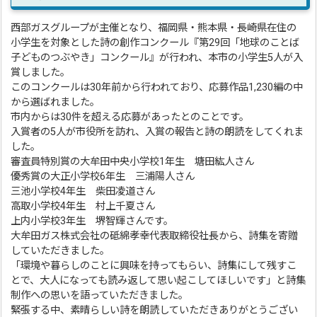
西部ガスグループが主催となり、福岡県・熊本県・長崎県在住の
小学生を対象とした詩の創作コンクール『第29回「地球のことば
子どものつぶやき」コンクール』が行われ、本市の小学生5人が入
賞しました。
このコンクールは30年前から行われており、応募作品1,230編の中
から選ばれました。
市内からは30件を超える応募があったとのことです。
入賞者の5人が市役所を訪れ、入賞の報告と詩の朗読をしてくれま
した。
審査員特別賞の大牟田中央小学校1年生 塘田紘人さん
優秀賞の大正小学校6年生 三浦陽人さん
三池小学校4年生 柴田凌道さん
高取小学校4年生 村上千夏さん
上内小学校3年生 堺智輝さんです。
大牟田ガス株式会社の砥綿孝幸代表取締役社長から、詩集を寄贈
していただきました。
「環境や暮らしのことに興味を持ってもらい、詩集にして残すこ
とで、大人になっても読み返して思い起こしてほしいです」と詩集
制作への思いを語っていただきました。
緊張する中、素晴らしい詩を朗読していただきありがとうござい