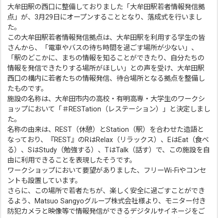
大牟田駅の西口に整備しておりました「大牟田駅若者情報発信拠
点」が、3月29日にオープンすることとなり、落成式を行いまし
た。
この大牟田駅若者情報発信拠点は、大牟田駅を利用する学生の皆
さんから、「電車やバスの待ち時間を過ごす場所が少ない」、
「駅のどこかに、まちの情報を知ることができたり、自分たちの
情報を発信できたりする場所がほしい」との声を受け、大牟田駅
西口の構内に若者たちの情報発信、待合場所となる拠点を整備し
たものです。
施設の名称は、大牟田市内の高校・有明高専・大学生のワークシ
ョップにおいて「＃RESTation（レステーション）」と決定しまし
た。
名称の由来は、REST（休憩）とStation（駅）を合わせた造語と
なっており、『REST』のRはRelax（リラックス）、EはEat（食べ
る）、SはStudy（勉強する）、TはTalk（話す）で、この施設を自
由に利用できることを表現したそうです。
ワークショップにおいて要望がありました、フリーWi-Fiやコンセ
ントも設置しています。
さらに、この場所で若者たちが、楽しく安全に過ごすことができ
るよう、Matsuo Sangyoグループ株式会社様より、モニター付き
防犯カメラと映像等で情報発信ができるデジタルサイネージをご