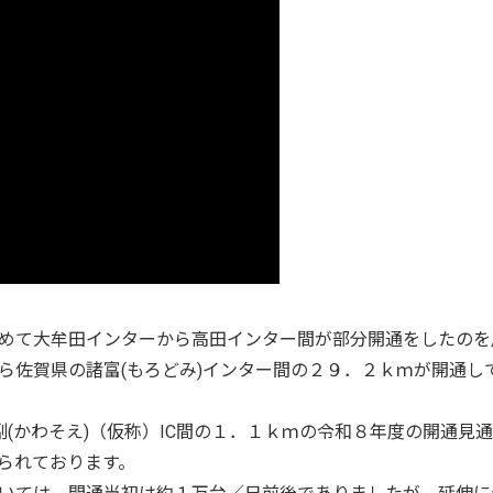
めて大牟田インターから高田インター間が部分開通をしたのを
ら佐賀県の諸富(もろどみ)インター間の２９．２ｋｍが開通し
副(かわそえ)（仮称）IC間の１．１ｋｍの令和８年度の開通見
られております。