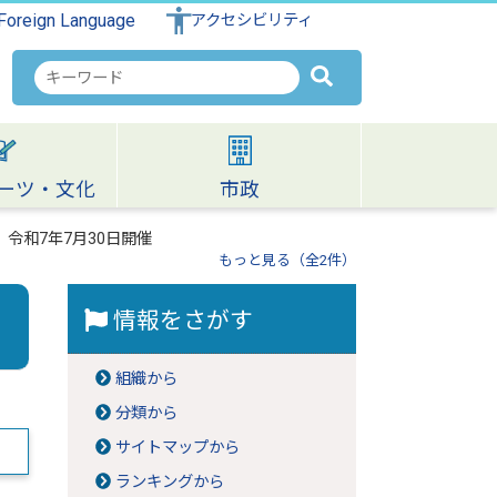
Foreign Language
アクセシビリティ
検
索
キ
ー
ワ
ーツ・文化
市政
ー
ド
令和7年7月30日開催
もっと見る（全2件）
情報をさがす
組織から
分類から
サイトマップから
ランキングから