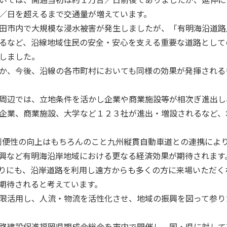
いては、開通当初は約１万台／日前後でありましたが、延伸に
／日を超えるまで交通量が増えています。
田市内で大規模な浸水被害が発生しましたが、「有明海沿道路
るなど、沿線地域住民の安全・安心を支える重要な道路として
しました。
か、今後、沿線の各市町村においても同様の効果が発揮される
周辺では、立地条件を活かし企業や商業施設等が相次ぎ進出し
企業、商業施設、大学など１２３社が進出・増設されるなど、
便性の向上はもちろんのこと九州縦貫自動車道との連携によ
興など有明海沿岸地域における更なる経済効果が期待されます
りにも、沿岸道路を利用し遠方からも多くの方に来場いただく
期待されると考えています。
限活用し、人流・物流を活性化させ、地域の振興を図って参り