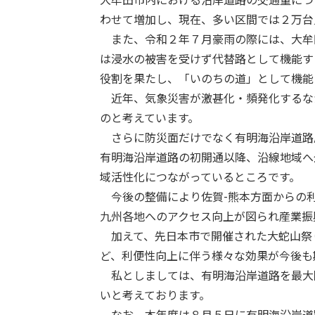
大牟田市内における沿岸道路の交通量につ
わせて増加し、現在、多い区間では２万台
また、令和２年７月豪雨の際には、大牟
は浸水の被害を受けず代替路として機能す
役割を果たし、「いのちの道」として機能
近年、気象災害が激甚化・頻発化するな
のと考えています。
さらに防災面だけでなく有明海沿岸道路
有明海沿岸道路の初開通以降、沿線地域へ
域活性化につながっているところです。
今後の整備により佐賀-熊本方面からの利
九州各地へのアクセス向上が図られ産業振
加えて、先日本市で開催された大蛇山祭
ど、利便性向上に伴う様々な効果が今後も
私としましては、有明海沿岸道路を最大
いと考えております。