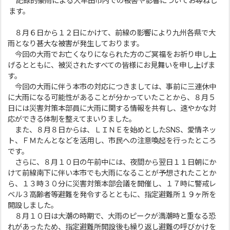
記録的豪雨による大牟田市内での被害や影響についてお尋ねし
ます。
８月６日から１２日にかけて、前線の影響により九州各県で大
雨となり甚大な被害が発生しております。
今回の大雨でお亡くなりになられた方のご冥福をお祈り申し上
げるとともに、被災されたすべての皆様にお見舞いを申し上げま
す。
今回の大雨に伴う本市の対応につきましては、事前に三連休中
に大雨になる可能性があることが分かっていたことから、８月５
日には災害対策本部員に大雨に関する情報を共有し、速やかな対
応ができる体制を整えてまいりました。
また、８月８日からは、ＬＩＮＥを始めとしたSNS、愛情ネッ
ト、ＦＭたんとなどを活用し、市民への注意喚起を行ったところ
です。
さらに、８月１０日の午前中には、夜間から翌日１１日朝にか
けて前線南下に伴い本市でも大雨になることが予想されたことか
ら、１３時３０分に災害対策本部会議を開催し、１７時に警戒レ
ベル３高齢者等避難を発令するとともに、指定避難所１９ヶ所を
開設しました。
８月１０日は大潮の時期で、大雨のピークが満潮時と重なる恐
れがあったため、指定避難所開設後も繰り返し避難の呼びかけを