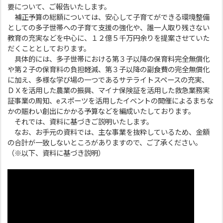
要について、ご報告いたします。
補正予算の総額については、安心して子育てができる環境整備
としての多子世帯への子育て支援の強化や、誰一人取り残さない
教育の充実などを中心に、１２億５千万円余りを提案させていた
だくこととしております。
具体的には、多子世帯における第３子以降の保育料完全無償化
や第２子の保育料の負担軽減、第３子以降の副食費の完全無償化
に加え、多様な学び場の一つであるサテライトスペースの充実、
ＤＸを活用した農業の振興、マイナ保険証を活用した救急業務実
証事業の周知、eスポーツを活用したイベントの開催によるまちな
かの賑わい創出にかかる予算などを編成いたしております。
それでは、資料に基づきご説明いたします。
なお、お手元の資料では、主な事業を抜粋しているため、金額
の合計が一致しないところがありますので、ご了承ください。
（※以下、資料に基づき説明）