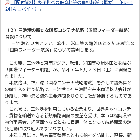
【配付資料】多子世帯の保育料等の負担軽減（概要）（PDF：
241キロバイト）
（２）
三池港の新たな国際コンテナ航路（国際フィーダー航路）
開設について
三池港と東南アジア、欧州、米国等の諸外国とを結ぶ新たな
「国際フィーダー航路」について説明します。
この度、三池港と東南アジア、欧州、米国等の諸外国とを結ぶ
「国際フィーダー航路」が、令和７年８月２３日（土）に開設さ
れました。
本航路は、神戸港（国際コンテナ戦略港湾）を介して諸外国と
の輸出入を行う航路で、三池港と神戸港間を井本商運株式会社が
運航し、神戸港と海外主要港間をＯＯＣＬ社が運航するものであ
ります。
これまで、三池港を利用している企業より、世界各地へコンテ
ナ貨物を輸送できる新規航路開設の要望を受け、本市は福岡県や
物流事業者、経済団体などともに官民一体となって航路開設の誘
致活動に取り組んでまいりました。
本年１月には、私も福岡県等とともに船社を訪問し、直接、新