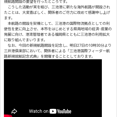
規航路開設の要望を行ったところです。
こうした活動が実を結び、三池港に新たな海外航路が開設され
たことは、大変喜ばしく、関係者のご尽力に改めて感謝申し上げ
ます。
本航路の開設を契機として、三池港の国際物流拠点としての利
便性を更に向上させ、本市をはじめとする県南地域の経済･産業の
発展に向け、港湾管理者である福岡県とともに三池港の利用拡大
に取り組んでまいります。
なお、今回の新規航路開設を記念し、明日27日の10時30分より
三井港俱楽部において、関係者による「三池港国際フィーダー航
路新規就航記念式典」を開催することとしております。