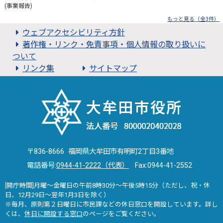
(事業報告)
もっと見る（全3件）
ウェブアクセシビリティ方針
著作権・リンク・免責事項・個人情報の取り扱いに
ついて
リンク集
サイトマップ
〒836-8666 福岡県大牟田市有明町2丁目3番地
電話番号:
0944-41-2222（代表）
Fax:0944-41-2552
[開庁時間]月曜～金曜日の午前8時30分～午後5時15分（ただし、祝・休
日、12月29日～翌年1月3日を除く）
※毎月、原則第２日曜日に市民課などの休日窓口を開設しています。詳し
くは、
休日に開設する窓口
のページをご覧ください。