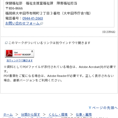
保健福祉部 福祉支援室福祉課 障害福祉担当
〒836-8666
福岡県大牟田市有明町２丁目３番地（大牟田市庁舎1階）
電話番号：
0944-41-2663
お問い合わせフォーム
（ID:20966）
このマークがついているリンクは別ウインドウで開きます
別ウィンドウで開きます
※資料としてPDFファイルが添付されている場合は、
Adobe Acrobat(R)
が必要で
す。
PDF書類をご覧になる場合は、
Adobe Reader
が必要です。正しく表示されない
場合、最新バージョンをご利用ください。
ページの先頭へ
ホーム
分類から探す
くらし・環境
仕事・雇用