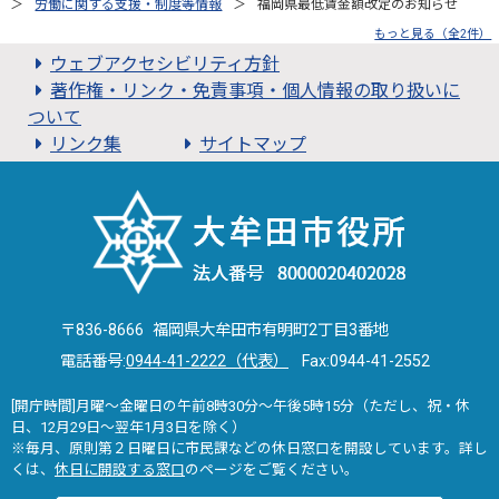
労働に関する支援・制度等情報
福岡県最低賃金額改定のお知らせ
もっと見る（全2件）
ウェブアクセシビリティ方針
著作権・リンク・免責事項・個人情報の取り扱いに
ついて
リンク集
サイトマップ
〒836-8666 福岡県大牟田市有明町2丁目3番地
電話番号:
0944-41-2222（代表）
Fax:0944-41-2552
[開庁時間]月曜～金曜日の午前8時30分～午後5時15分（ただし、祝・休
日、12月29日～翌年1月3日を除く）
※毎月、原則第２日曜日に市民課などの休日窓口を開設しています。詳し
くは、
休日に開設する窓口
のページをご覧ください。