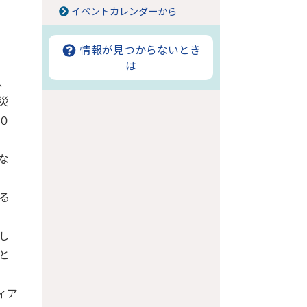
イベントカレンダーから
情報が見つからないとき
は
、
災
０
な
る
し
と
ィア