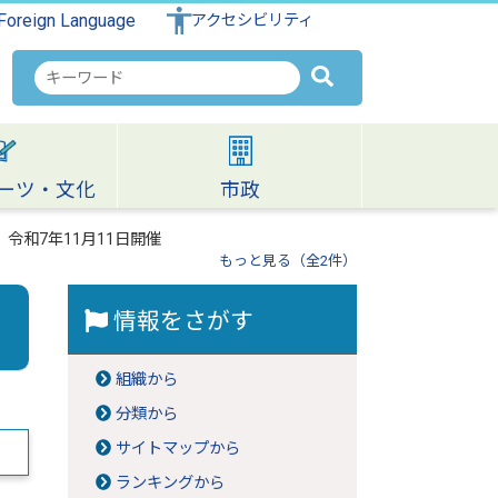
Foreign Language
アクセシビリティ
検
索
キ
ー
ワ
ーツ・文化
市政
ー
ド
令和7年11月11日開催
もっと見る（全2件）
情報をさがす
組織から
分類から
サイトマップから
ランキングから