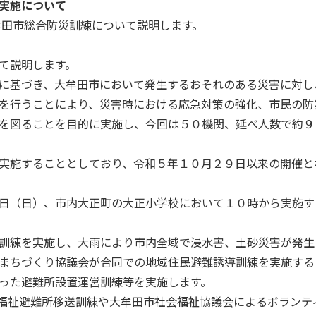
実施について
田市総合防災訓練について説明します。
て説明します。
に基づき、大牟田市において発生するおそれのある災害に対し
を行うことにより、災害時における応急対策の強化、市民の防
を図ることを目的に実施し、今回は５０機関、延べ人数で約９
実施することとしており、令和５年１０月２９日以来の開催と
日（日）、市内大正町の大正小学校において１０時から実施す
訓練を実施し、大雨により市内全域で浸水害、土砂災害が発生
まちづくり協議会が合同での地域住民避難誘導訓練を実施する
った避難所設置運営訓練等を実施します。
福祉避難所移送訓練や大牟田市社会福祉協議会によるボランテ