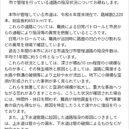
市で管理を行っている道路の陥没状況についてお尋ねします。
本市が管理している市道は、令和６年度末現在で、路線数2,220
本、総延長約653ｋｍです。
これらの道路については、職員による日常パトロールと市民か
らの通報により陥没等の異常を把握しているところです。
日常パトロールでは、職員が巡回時に路面の凹凸やひび割れな
どの異常を現場で確認しています。
過去３年間の本市における市道及び市管理道路の陥没件数は、
平均で1年間に約５０件となっています。
これらの状況としましては、深さが概ね10 cm程度の小規模な
ものが多く、その発生場所と原因としましては、道路に隣接する
水路や側溝の破損等により土砂や水が流出し、地下に小規模な空
洞が形成されていた事例が多く見られています。
これらを放置しておくと空洞の規模が拡大し、重大な事故へつ
ながる恐れがありますことから、こうした状況が確認された場合
には、時間外・休日を問わず、職員が現地調査を行い、専門事業
者の協力も得ながら、原因を特定したうえで速やかに復旧を行っ
ております。
また、上下水道管路に起因した道路陥没の原因につきまして
は、上水道は管からの漏水、下水道は管の破損によるものなどが