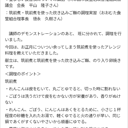
議会 会長 平山 隆子さん）
：筑前煮・筑前煮を使った炊き込みご飯の調理実習（おおむた食
堂組合理事長 徳永 久樹さん）
講師のデモンストレーションのあと、 班に分かれて、調理を行
いました。
今回は、お正月についつい余ってしまう筑前煮を使ったアレンジ
料理を教えていただきました。
献立は、筑前煮と筑前煮を使った炊き込みご飯、のり入り卵焼き
です。
＜調理のポイント＞
筑前煮
・れんこんは皮をむいて、丸ごとゆでると、切った時に割れない
・ごぼうは洗うだけで皮をむかない方が栄養があり、香りがぬけ
ない
・れんこん、ごぼう、にんじんはあくをとるために、小さじ１杯
程度の砂糖を入れたお湯で、軽くゆでると火の通りが早い、同じ
鍋であくがすくないやさいから順番にゆでる。