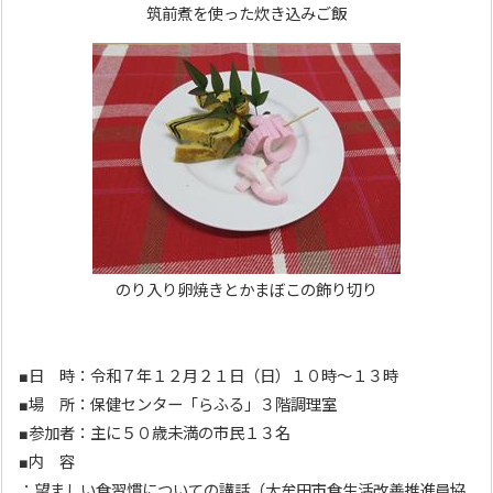
筑前煮を使った炊き込みご飯
のり入り卵焼きとかまぼこの飾り切り
■日 時：令和７年１２月２１日（日）１０時～１３時
■場 所：保健センター「らふる」３階調理室
■参加者：主に５０歳未満の市民１３名
■内 容
：望ましい食習慣についての講話（大牟田市食生活改善推進員協