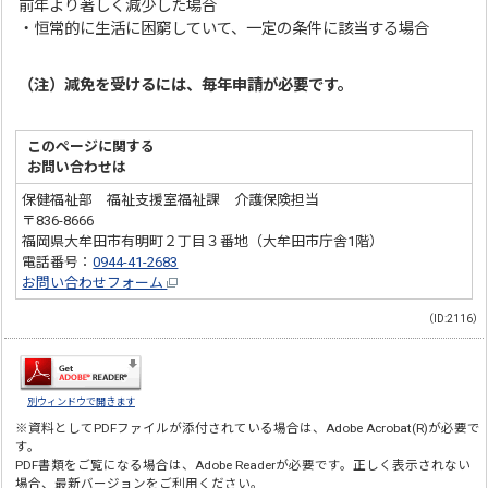
前年より著しく減少した場合
・恒常的に生活に困窮していて、一定の条件に該当する場合
（注）減免を受けるには、毎年申請が必要です。
このページに関する
お問い合わせは
保健福祉部 福祉支援室福祉課 介護保険担当
〒836-8666
福岡県大牟田市有明町２丁目３番地（大牟田市庁舎1階）
電話番号：
0944-41-2683
お問い合わせフォーム
（ID:2116）
別ウィンドウで開きます
※資料としてPDFファイルが添付されている場合は、
Adobe Acrobat(R)
が必要で
す。
PDF書類をご覧になる場合は、
Adobe Reader
が必要です。正しく表示されない
場合、最新バージョンをご利用ください。