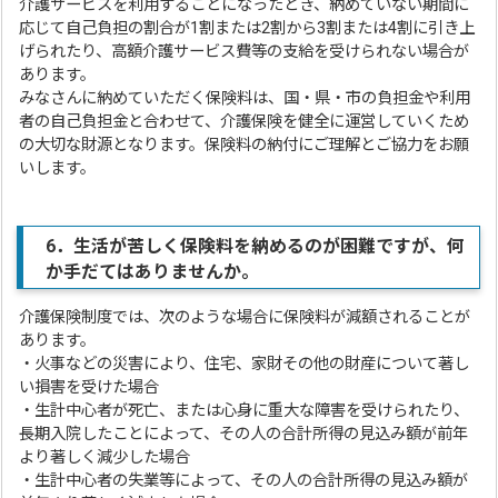
介護サービスを利用することになったとき、納めていない期間に
応じて自己負担の割合が1割または2割から3割または4割に引き上
げられたり、高額介護サービス費等の支給を受けられない場合が
あります。
みなさんに納めていただく保険料は、国・県・市の負担金や利用
者の自己負担金と合わせて、介護保険を健全に運営していくため
の大切な財源となります。保険料の納付にご理解とご協力をお願
いします。
6
．
生活が苦しく保険料を納めるのが困難ですが、何
か手だてはありませんか。
介護保険制度では、次のような場合に保険料が減額されることが
あります。
・火事などの災害により、住宅、家財その他の財産について著し
い損害を受けた場合
・生計中心者が死亡、または心身に重大な障害を受けられたり、
長期入院したことによって、その人の合計所得の見込み額が前年
より著しく減少した場合
・生計中心者の失業等によって、その人の合計所得の見込み額が