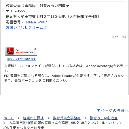
教育委員会事務局 教育みらい創造室
〒836-8666
福岡県大牟田市有明町２丁目３番地（大牟田市庁舎4階）
電話番号：
0944-41-2867
お問い合わせフォーム
（ID:21180）
別ウィンドウで開きます
※資料としてPDFファイルが添付されている場合は、
Adobe Acrobat(R)
が必要で
す。
PDF書類をご覧になる場合は、
Adobe Reader
が必要です。正しく表示されない
場合、最新バージョンをご利用ください。
ページの先頭へ
ホーム
組織から探す
教育委員会事務局
教育みらい創造室
大牟田市動物園 広報の冨澤さんが松原中学校1年生とネパール・カトマン
ズの生徒をつなぐ出前授業