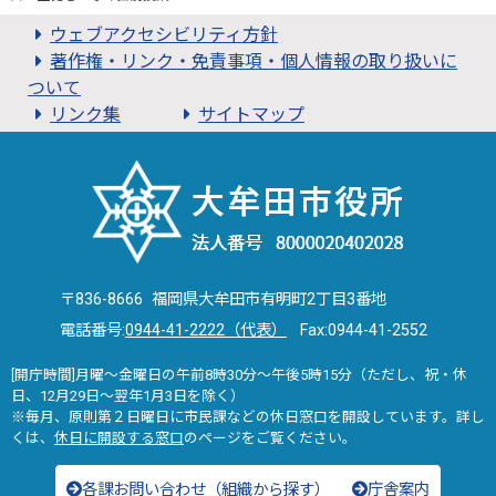
ウェブアクセシビリティ方針
著作権・リンク・免責事項・個人情報の取り扱いに
ついて
リンク集
サイトマップ
〒836-8666 福岡県大牟田市有明町2丁目3番地
電話番号:
0944-41-2222（代表）
Fax:0944-41-2552
[開庁時間]月曜～金曜日の午前8時30分～午後5時15分（ただし、祝・休
日、12月29日～翌年1月3日を除く）
※毎月、原則第２日曜日に市民課などの休日窓口を開設しています。詳し
くは、
休日に開設する窓口
のページをご覧ください。
各課お問い合わせ（組織から探す）
庁舎案内