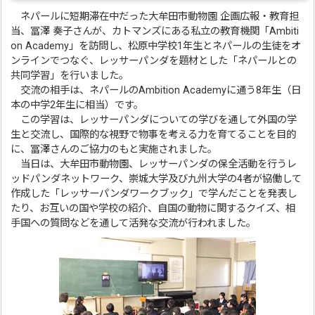
ネパールに短期滞在中だった大牟田市動物園 企画広報・教育担
当、冨澤 奏子さんが、カトマンズにある私立の教育機関「Ambiti
on Academy」を訪問し、松原中学校1年生とネパールの生徒をオ
ンラインでつなぐ、レッサーパンダを題材とした「ネパールとの
共同学習」を行いました。
交流の相手は、ネパールのAmbition Academyに通う8年生（日
本の中学2年生に相当）です。
この学習は、レッサーパンダについての学びを通して外国の学
生と交流し、国際的な視野で物事を考える力を育てることを目的
に、冨澤さんのご協力のもと実施されました。
当日は、大牟田市動物園、レッサーパンダの保全活動を行うレ
ッドパンダネットワーク、崇城大学及び九州大学の4者が協働して
作成した「レッサーパンダワークブック」で学んだことを発表し
たり、お互いの国や学校の紹介、自国の動物に関するクイズ、相
手国への質問などを通して活発な交流が行われました。