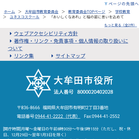
ページの先頭へ
ホーム
大牟田市教育委員会
教育委員会TOPページ
学校教育
ユネスコスクール
「おいしくなあれ」と稲の苗に思いを込めて
もっと見る（全2件）
ウェブアクセシビリティ方針
著作権・リンク・免責事項・個人情報の取り扱いに
ついて
リンク集
サイトマップ
〒836-8666 福岡県大牟田市有明町2丁目3番地
電話番号:
0944-41-2222（代表）
Fax:0944-41-2552
[開庁時間]月曜～金曜日の午前8時30分～午後5時15分（ただし、祝・休
日、12月29日～翌年1月3日を除く）