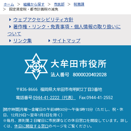
ホーム
組織から探す
市民部
税務課
固定資産税・都市計画税の減免
ウェブアクセシビリティ方針
著作権・リンク・免責事項・個人情報の取り扱いに
ついて
リンク集
サイトマップ
〒836-8666 福岡県大牟田市有明町2丁目3番地
電話番号:
0944-41-2222（代表）
Fax:0944-41-2552
[開庁時間]月曜～金曜日の午前8時30分～午後5時15分（ただし、祝・休
日、12月29日～翌年1月3日を除く）
※毎月、原則第２日曜日に市民課などの休日窓口を開設しています。詳し
くは、
休日に開設する窓口
のページをご覧ください。