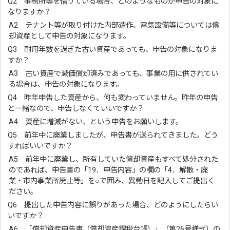
Q2 事務所等を借りている場合、どのようなものが申告の対象に
なりますか？
A2 テナント等が取り付けた内部造作、電気設備等については償
却資産として申告の対象になります。
Q3 耐用年数を過ぎた古い資産であっても、申告の対象になりま
すか？
A3 古い資産で減価償却済みであっても、事業の用に供されてい
る場合は、申告の対象になります。
Q4 昨年申告した資産から、何も変わっていません。昨年の申告
と一緒なので、申告しなくていいですか？
A4 資産に増減がない、という申告をお願いします。
Q5 前年中に廃業しましたが、申告書が送られてきました。どう
すればいいですか？
A5 前年中に廃業し、所有していた償却資産もすべて処分された
のであれば、申告書の「19．申告内容」の欄の「4．解散・廃
業・市内事業所廃止等」を○で囲み、異動日を記入してご提出く
ださい。
Q6 提出した申告内容に誤りがあった場合、どのようにしたらい
いですか？
A6 「償却資産申告書（償却資産課税台帳）」（第26号様式）の