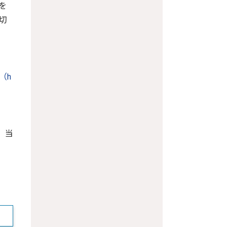
を
切
（h
、当