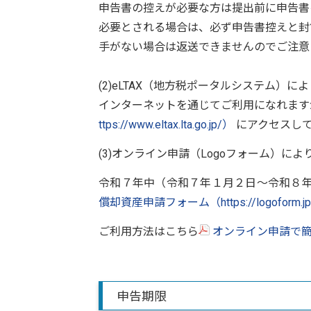
申告書の控えが必要な方は提出前に申告書
必要とされる場合は、必ず申告書控えと封
手がない場合は返送できませんのでご注意
(2)eLTAX（地方税ポータルシステム）
インターネットを通じてご利用になれま
ttps://www.eltax.lta.go.jp/）
にアクセスし
(3)オンライン申請（Logoフォーム）に
令和７年中（令和７年１月２日～令和８
償却資産申請フォーム（https://logoform.jp/
ご利用方法はこちら
オンライン申請で簡単
申告期限