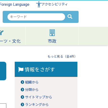
Foreign Language
アクセシビリティ
検
索
キ
ー
ワ
ーツ・文化
市政
ー
ド
もっと見る（全4件）
情報をさがす
組織から
分類から
サイトマップから
ランキングから